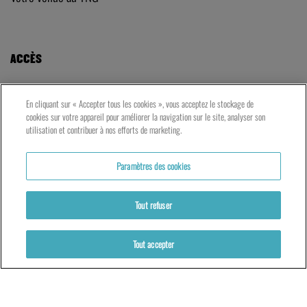
ACCÈS
LE TNG – VAISE
En cliquant sur « Accepter tous les cookies », vous acceptez le stockage de
23 rue de Bourgogne – Lyon 9ème
cookies sur votre appareil pour améliorer la navigation sur le site, analyser son
utilisation et contribuer à nos efforts de marketing.
LES ATELIERS – PRESQU’ÎLE
Paramètres des cookies
5 rue du Petit David – Lyon 2ème
Tout refuser
Tout accepter