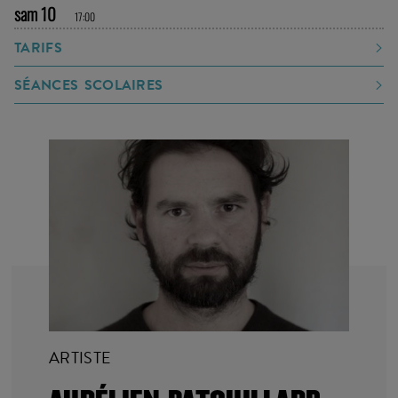
1H
6+
OCTOBRE
sam 10
17:00
TARIFS
SÉANCES SCOLAIRES