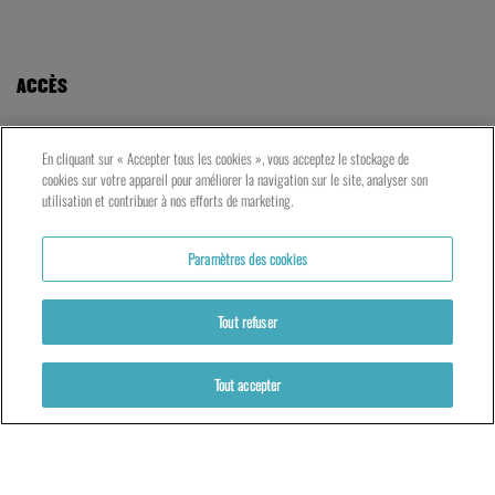
PRATIQUE
Tarifs et réservations
Votre venue au TNG
En cliquant sur « Accepter tous les cookies », vous acceptez le stockage de
cookies sur votre appareil pour améliorer la navigation sur le site, analyser son
utilisation et contribuer à nos efforts de marketing.
ACCÈS
Paramètres des cookies
LE TNG – VAISE
23 rue de Bourgogne – Lyon 9ème
Tout refuser
Tout accepter
LES ATELIERS – PRESQU’ÎLE
5 rue du Petit David – Lyon 2ème