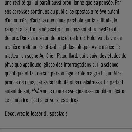
devient ici un personnage à la fois enfant et adulte rempli de
bonne volonté et d’interrogations, qui n’a que la parole pour
survoler ses problèmes. Sa parole… et sa maison. Hulul nous
prend à témoin de sa vie, de ses façons de se débrouiller avec
une réalité qui lui paraît aussi brouillonne que sa pensée. Par
ses adresses continues au public, ce spectacle relève autant
d’un numéro d’actrice que d’une parabole sur la solitude, le
rapport à l’autre, la nécessité d’un chez-soi et le mystère du
dehors. Dans sa maison de bric et de broc, Hulul voit la vie de
manière pratique, c’est-à-dire philosophique. Avec malice, le
metteur en scène Aurélien Patouillard, qui a suivi des études de
physique appliquée, glisse des interrogations sur la science
quantique et fait de son personnage, drôle malgré lui, un être
proche de nous, par sa sensibilité et sa maladresse. En parlant
autant de soi,
Hulul
nous montre avec justesse combien désirer