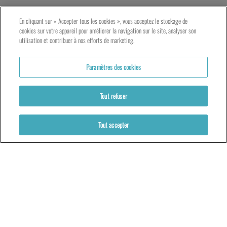
LE TNG – VAISE
En cliquant sur « Accepter tous les cookies », vous acceptez le stockage de
23 rue de Bourgogne – Lyon 9ème
cookies sur votre appareil pour améliorer la navigation sur le site, analyser son
utilisation et contribuer à nos efforts de marketing.
LES ATELIERS – PRESQU’ÎLE
Paramètres des cookies
5 rue du Petit David – Lyon 2ème
Tout refuser
Tout accepter
Partenaires
Mentions légales
Politique de cookies