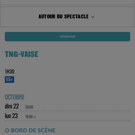
AUTOUR DU SPECTACLE
RÉSERVER
TNG-VAISE
1H30
15+
OCTOBRE
dim 22
20:00
lun 23
19:00
O
O BORD DE SCÈNE