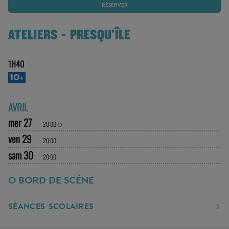
RÉSERVER
ATELIERS - PRESQU'ÎLE
1H40
10+
AVRIL
mer 27
20:00
O
ven 29
20:00
sam 30
20:00
O BORD DE SCÈNE
SÉANCES SCOLAIRES