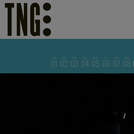
SAM.
DIM.
LUN.
MAR.
MER.
JEU.
VEN.
SAM.
01
02
03
04
05
06
07
08