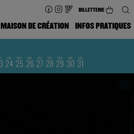
BILLETTERIE
MAISON DE CRÉATION
INFOS PRATIQUES
M.
LUN.
MAR.
MER.
JEU.
VEN.
SAM.
DIM.
LUN.
3
24
25
26
27
28
29
30
31