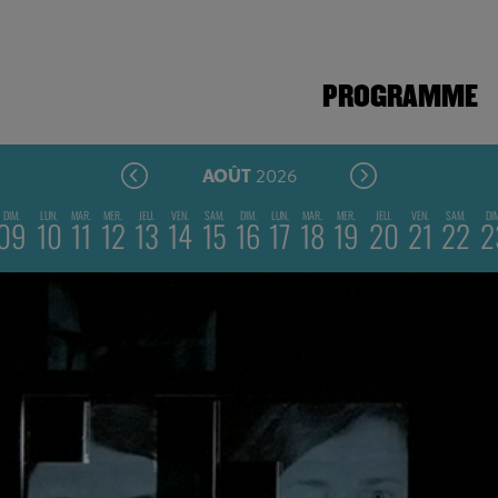
PROGRAMME
2026
AOÛT
DIM.
LUN.
MAR.
MER.
JEU.
VEN.
SAM.
DIM.
LUN.
MAR.
MER.
JEU.
VEN.
SAM.
DI
09
10
11
12
13
14
15
16
17
18
19
20
21
22
2