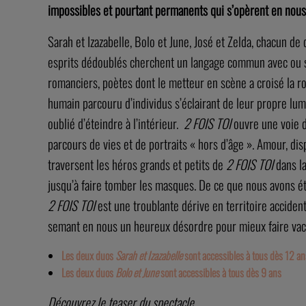
impossibles et pourtant permanents qui s’opèrent en nous
Sarah et Izazabelle, Bolo et June, José et Zelda, chacun de
esprits dédoublés cherchent un langage commun avec ou sa
romanciers, poètes dont le metteur en scène a croisé la r
humain parcouru d’individus s’éclairant de leur propre lu
oublié d’éteindre à l’intérieur.
2 FOIS TOI
ouvre une voie d
parcours de vies et de portraits « hors d’âge ». Amour, disp
traversent les héros grands et petits de
2 FOIS TOI
dans la
jusqu’à faire tomber les masques. De ce que nous avons ét
2 FOIS TOI
est une troublante dérive en territoire accident
semant en nous un heureux désordre pour mieux faire vacil
Les deux duos
Sarah et Izazabelle
sont accessibles à tous dès 12 an
Les deux duos
Bolo et June
sont accessibles à tous dès 9 ans
Découvrez le teaser du spectacle