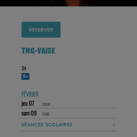
RÉSERVER
TNG-VAISE
1H
9+
FÉVRIER
jeu 07
20:00
sam 09
17:00
SÉANCES SCOLAIRES