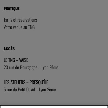
PRATIQUE
Tarifs et réservations
Votre venue au TNG
ACCÈS
LE TNG – VAISE
23 rue de Bourgogne – Lyon 9ème
LES ATELIERS – PRESQU’ÎLE
5 rue du Petit David – Lyon 2ème