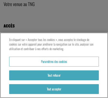
Votre venue au TNG
ACCÈS
LE TNG – VAISE
En cliquant sur « Accepter tous les cookies », vous acceptez le stockage de
23 rue de Bourgogne – Lyon 9ème
cookies sur votre appareil pour améliorer la navigation sur le site, analyser son
utilisation et contribuer à nos efforts de marketing.
LES ATELIERS – PRESQU’ÎLE
Paramètres des cookies
5 rue du Petit David – Lyon 2ème
Tout refuser
Tout accepter