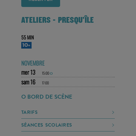
ATELIERS - PRESQU'ÎLE
55 MIN
10+
NOVEMBRE
mer 13
15:00
O
sam 16
17:00
O BORD DE SCÈNE
TARIFS
SÉANCES SCOLAIRES