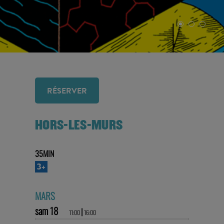
RÉSERVER
HORS-LES-MURS
35MIN
3+
MARS
sam 18
|
11:00
16:00