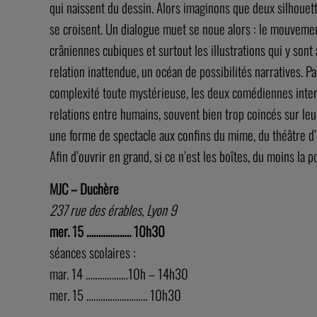
qui naissent du dessin. Alors imaginons que deux silhouette
se croisent. Un dialogue muet se noue alors : le mouvemen
crâniennes cubiques et surtout les illustrations qui y so
relation inattendue, un océan de possibilités narratives. Pa
complexité toute mystérieuse, les deux comédiennes interro
relations entre humains, souvent bien trop coincés sur leur
une forme de spectacle aux confins du mime, du théâtre d’
Afin d’ouvrir en grand, si ce n’est les boîtes, du moins la p
MJC – Duchère
237 rue des érables, Lyon 9
mer. 15 ………………. 10h30
séances scolaires :
mar. 14 ………………10h – 14h30
mer. 15 …………………….. 10h30