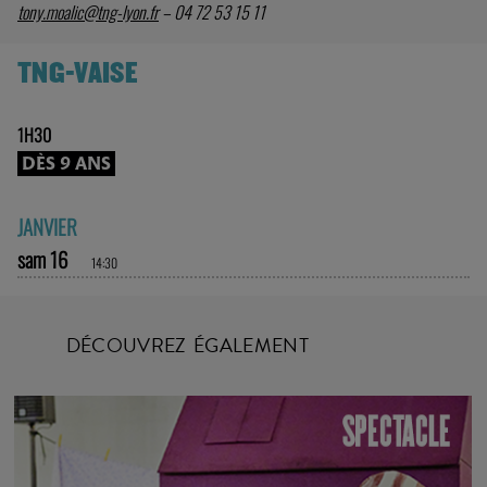
tony.moalic@tng-lyon.fr
– 04 72 53 15 11
TNG-VAISE
1H30
DÈS 9 ANS
JANVIER
sam 16
14:30
DÉCOUVREZ ÉGALEMENT