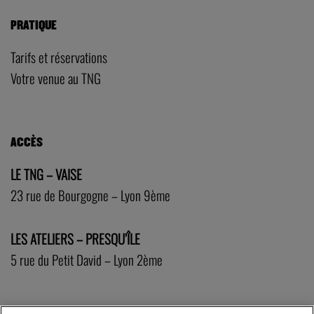
PRATIQUE
Tarifs et réservations
Votre venue au TNG
ACCÈS
LE TNG – VAISE
23 rue de Bourgogne – Lyon 9ème
LES ATELIERS – PRESQU’ÎLE
5 rue du Petit David – Lyon 2ème