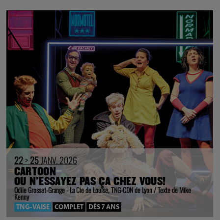
22
>
25
JANV. 2026
CARTOON
OU N’ESSAYEZ PAS ÇA CHEZ VOUS!
Odile Grosset-Grange - La Cie de Louise, TNG-CDN de Lyon / Texte de Mike
Kenny
TNG-VAISE
COMPLET
DÈS 7 ANS