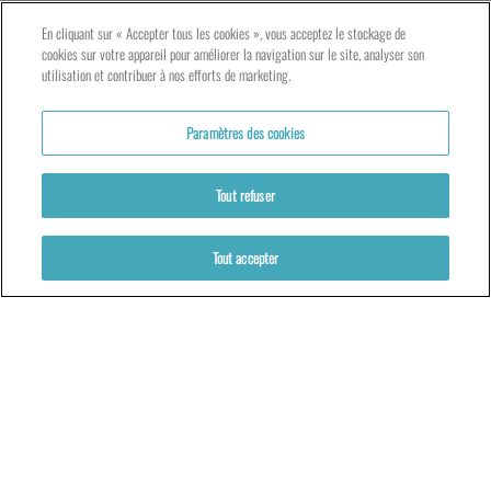
LE TNG – VAISE
En cliquant sur « Accepter tous les cookies », vous acceptez le stockage de
23 rue de Bourgogne – Lyon 9ème
cookies sur votre appareil pour améliorer la navigation sur le site, analyser son
utilisation et contribuer à nos efforts de marketing.
LES ATELIERS – PRESQU’ÎLE
Paramètres des cookies
5 rue du Petit David – Lyon 2ème
Tout refuser
Tout accepter
Partenaires
Mentions légales
Politique de cookies