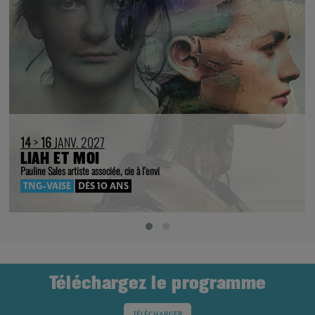
14
>
16
JANV. 2027
LIAH ET MOI
Pauline Sales artiste associée, cie à l’envi
TNG-VAISE
DÈS 10 ANS
Téléchargez le programme
TÉLÉCHARGER