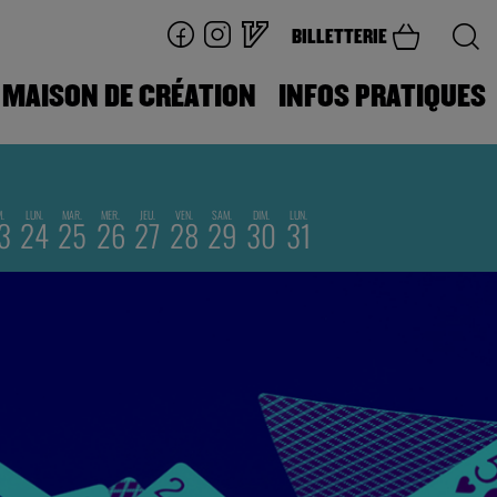
BILLETTERIE
MAISON DE CRÉATION
INFOS PRATIQUES
M.
LUN.
MAR.
MER.
JEU.
VEN.
SAM.
DIM.
LUN.
3
24
25
26
27
28
29
30
31