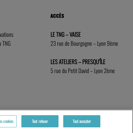
ACCÈS
rvations
LE TNG – VAISE
au TNG
23 rue de Bourgogne – Lyon 9ème
LES ATELIERS – PRESQU’ÎLE
5 rue du Petit David – Lyon 2ème
es cookies
Tout refuser
Tout accepter