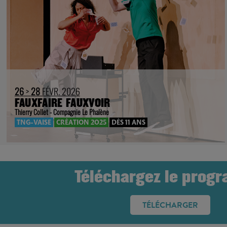
26
>
28
FÉVR. 2026
FAUXFAIRE FAUXVOIR
Thierry Collet - Compagnie Le Phalène
TNG-VAISE
CRÉATION 2025
DÈS 11 ANS
Téléchargez le prog
TÉLÉCHARGER