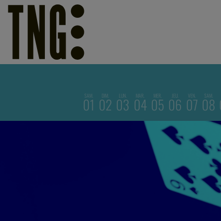
SAM.
DIM.
LUN.
MAR.
MER.
JEU.
VEN.
SAM.
01
02
03
04
05
06
07
08