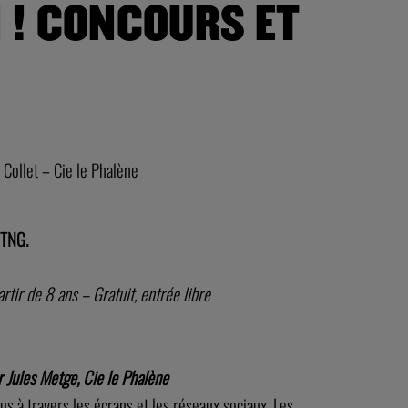
 ! CONCOURS ET
 Collet – Cie le Phalène
 TNG.
tir de 8 ans – Gratuit, entrée libre
 Jules Metge, Cie le Phalène
s à travers les écrans et les réseaux sociaux. Les