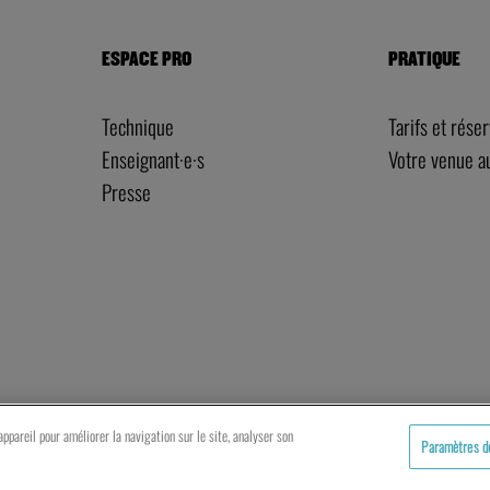
ESPACE PRO
PRATIQUE
Technique
Tarifs et rése
Enseignant·e·s
Votre venue 
Presse
artenaires
Mentions légales
Politique de cookies
ppareil pour améliorer la navigation sur le site, analyser son
Paramètres d