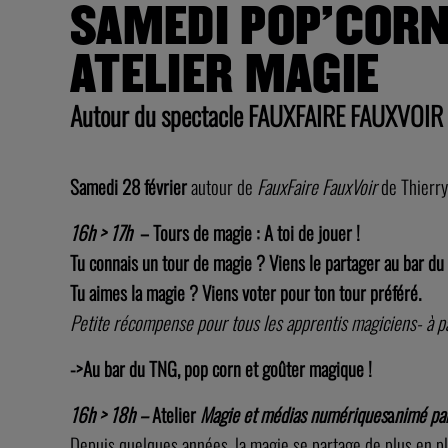
SAMEDI POP’CORN
ATELIER MAGIE
Autour du spectacle FAUXFAIRE FAUXVOIR
Samedi 28 février
autour de
FauxFaire FauxVoir
de Thierry
16h > 17h
–
Tours de magie : A toi de jouer !
Tu connais un tour de magie ? Viens le partager au bar du
Tu aimes la magie ? Viens voter pour ton tour préféré.
Petite récompense pour tous les apprentis magiciens- à par
->Au bar du TNG, pop corn et goûter magique !
16h > 18h –
A
telier
Magie et médias numériques
a
nimé par
Depuis quelques années, la magie se partage de plus en plu