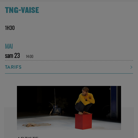
TNG-VAISE
1H30
MAI
sam 23
14:00
TARIFS