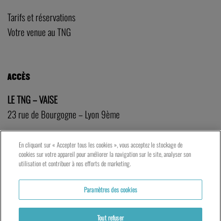
Tarifs et réservations
Votre venue au TNG
ACCÈS
LE TNG – VAISE
23 rue de Bourgogne – Lyon 9ème
LES ATELIERS – PRESQU’ÎLE
En cliquant sur « Accepter tous les cookies », vous acceptez le stockage de
cookies sur votre appareil pour améliorer la navigation sur le site, analyser son
5 rue du Petit David – Lyon 2ème
utilisation et contribuer à nos efforts de marketing.
Paramètres des cookies
Tout refuser