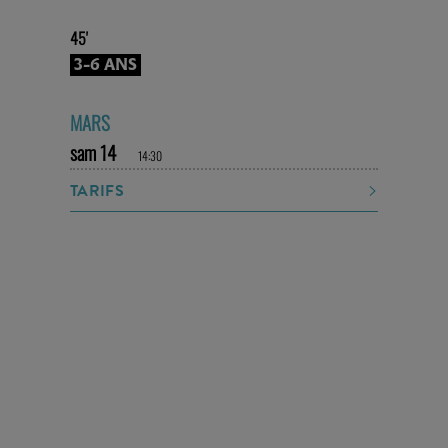
45'
3-6 ANS
MARS
sam 14
14:30
TARIFS