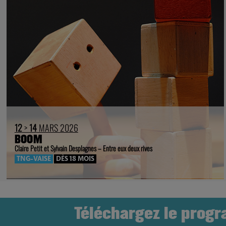
12
>
14
MARS 2026
BOOM
Claire Petit et Sylvain Desplagnes – Entre eux deux rives
TNG-VAISE
DÈS 18 MOIS
Téléchargez le prog