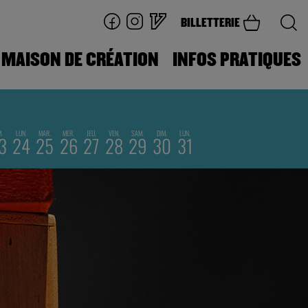
BILLETTERIE
MAISON DE CRÉATION
INFOS PRATIQUES
M.
LUN.
MAR.
MER.
JEU.
VEN.
SAM.
DIM.
LUN.
3
24
25
26
27
28
29
30
31