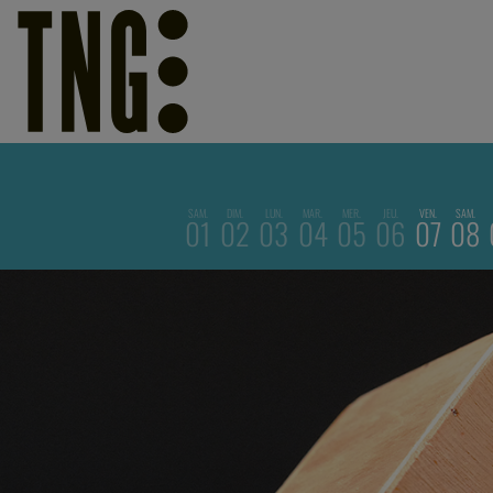
SAM.
DIM.
LUN.
MAR.
MER.
JEU.
VEN.
SAM.
01
02
03
04
05
06
07
08