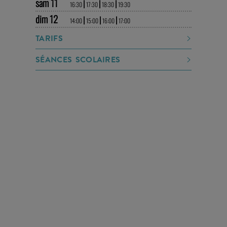
sam 11
|
|
|
16:30
17:30
18:30
19:30
dim 12
|
|
|
14:00
15:00
16:00
17:00
TARIFS
SÉANCES SCOLAIRES