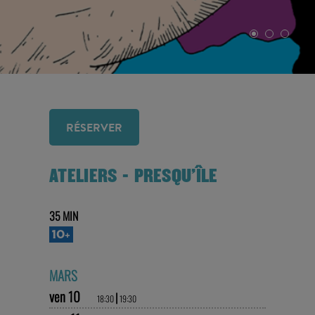
RÉSERVER
ATELIERS - PRESQU'ÎLE
35 MIN
10+
MARS
ven 10
|
18:30
19:30