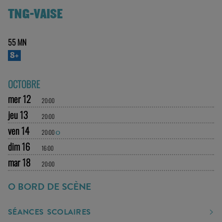
TNG-VAISE
55 MN
8+
OCTOBRE
mer 12
20:00
jeu 13
20:00
ven 14
20:00
O
dim 16
16:00
mar 18
20:00
O BORD DE SCÈNE
SÉANCES SCOLAIRES