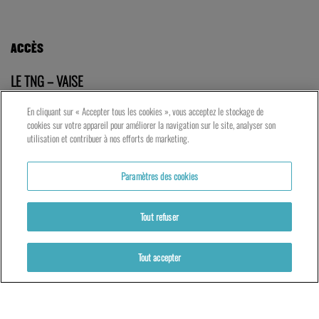
ACCÈS
LE TNG – VAISE
23 rue de Bourgogne – Lyon 9ème
En cliquant sur « Accepter tous les cookies », vous acceptez le stockage de
cookies sur votre appareil pour améliorer la navigation sur le site, analyser son
utilisation et contribuer à nos efforts de marketing.
LES ATELIERS – PRESQU’ÎLE
Paramètres des cookies
5 rue du Petit David – Lyon 2ème
Tout refuser
Tout accepter