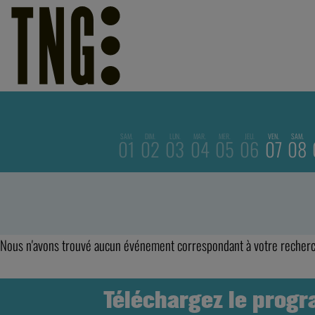
SAM.
DIM.
LUN.
MAR.
MER.
JEU.
VEN.
SAM.
01
02
03
04
05
06
07
08
Nous n'avons trouvé aucun événement correspondant à votre recher
Téléchargez le prog