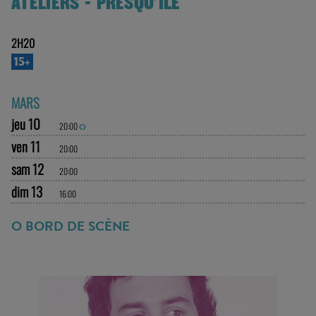
ATELIERS - PRESQU'ÎLE
2H20
15+
MARS
jeu 10
20:00
O
ven 11
20:00
sam 12
20:00
dim 13
16:00
O BORD DE SCÈNE