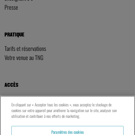
Presse
PRATIQUE
Tarifs et réservations
Votre venue au TNG
ACCÈS
LE TNG – VAISE
En cliquant sur « Accepter tous les cookies », vous acceptez le stockage de
23 rue de Bourgogne – Lyon 9ème
cookies sur votre appareil pour améliorer la navigation sur le site, analyser son
utilisation et contribuer à nos efforts de marketing.
LES ATELIERS – PRESQU’ÎLE
Paramètres des cookies