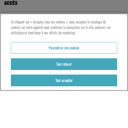
Votre venue au TNG
En cliquant sur « Accepter tous les cookies », vous acceptez le stockage de
cookies sur votre appareil pour améliorer la navigation sur le site, analyser son
ACCÈS
utilisation et contribuer à nos efforts de marketing.
LE TNG – VAISE
Paramètres des cookies
23 rue de Bourgogne – Lyon 9ème
Tout refuser
LES ATELIERS – PRESQU’ÎLE
5 rue du Petit David – Lyon 2ème
Tout accepter