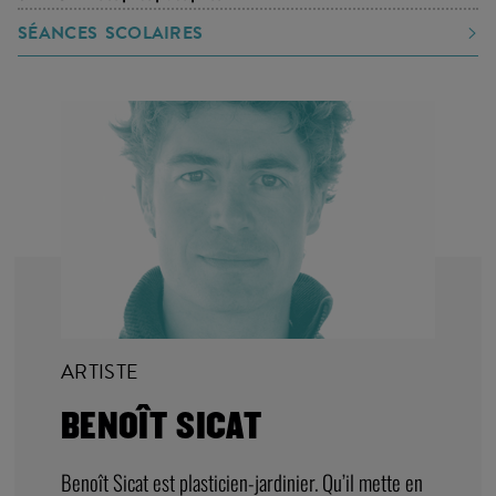
mer 14
|
15:30
17:00
sam 17
|
|
|
10:00
11:30
15:30
17:00
dim 18
|
|
|
10:00
11:30
15:30
17:00
SÉANCES SCOLAIRES
ARTISTE