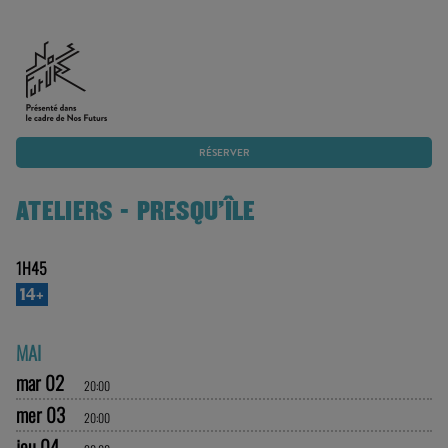
RÉSERVER
ATELIERS - PRESQU'ÎLE
1H45
14+
MAI
mar 02
20:00
mer 03
20:00
jeu 04