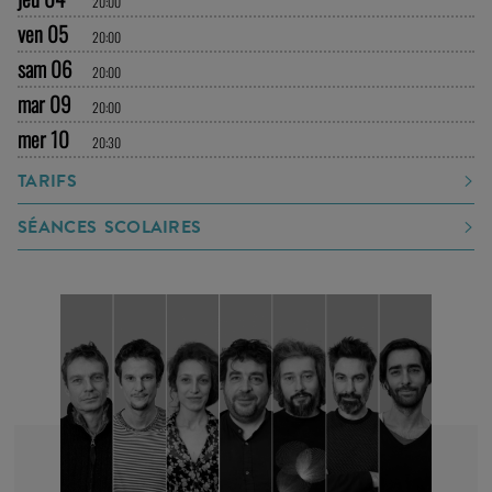
20:00
ven 05
20:00
sam 06
20:00
mar 09
20:00
mer 10
20:30
TARIFS
SÉANCES SCOLAIRES