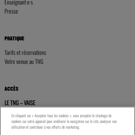
Enseignant·e·s
Presse
PRATIQUE
Tarifs et réservations
Votre venue au TNG
ACCÈS
LE TNG – VAISE
23 rue de Bourgogne – Lyon 9ème
En cliquant sur « Accepter tous les cookies », vous acceptez le stockage de
cookies sur votre appareil pour améliorer la navigation sur le site, analyser son
utilisation et contribuer à nos efforts de marketing.
LES ATELIERS – PRESQU’ÎLE