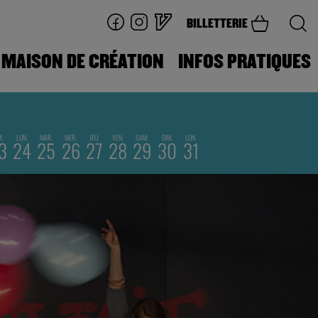
BILLETTERIE
MAISON DE CRÉATION
INFOS PRATIQUES
M.
LUN.
MAR.
MER.
JEU.
VEN.
SAM.
DIM.
LUN.
3
24
25
26
27
28
29
30
31