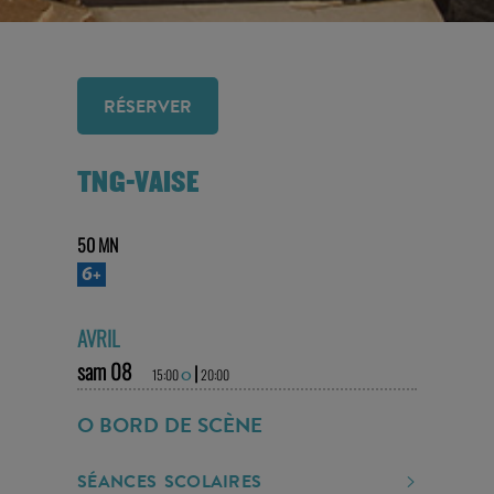
RÉSERVER
TNG-VAISE
50 MN
6+
AVRIL
sam 08
|
15:00
20:00
O
O BORD DE SCÈNE
SÉANCES SCOLAIRES