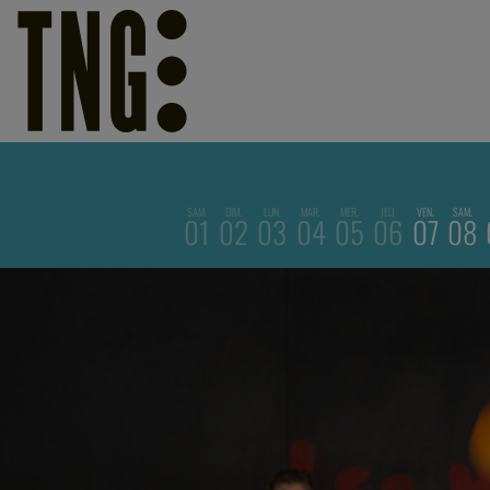
SAM.
DIM.
LUN.
MAR.
MER.
JEU.
VEN.
SAM.
01
02
03
04
05
06
07
08