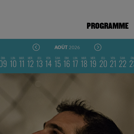
PROGRAMME
2026
AOÛT
DIM.
LUN.
MAR.
MER.
JEU.
VEN.
SAM.
DIM.
LUN.
MAR.
MER.
JEU.
VEN.
SAM.
DI
09
10
11
12
13
14
15
16
17
18
19
20
21
22
2