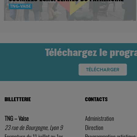
TNG-VAISE
Téléchargez le prog
TÉLÉCHARGER
BILLETTERIE
CONTACTS
TNG – Vaise
Administration
23 rue de Bourgogne, Lyon 9
Direction
Fermeture du 11 juillet au 1er
Programmation artistique