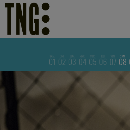
SAM.
DIM.
LUN.
MAR.
MER.
JEU.
VEN.
SAM.
01
02
03
04
05
06
07
08