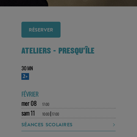
RÉSERVER
ATELIERS - PRESQU'ÎLE
30 MN
2+
FÉVRIER
mer 08
17:00
sam 11
|
10:00
17:00
SÉANCES SCOLAIRES