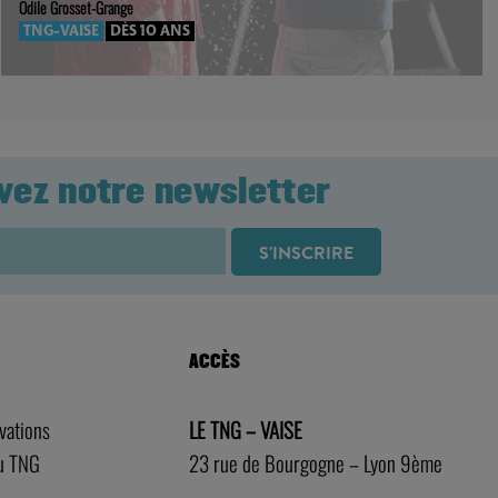
Odile Grosset-Grange
TNG-VAISE
DÈS 10 ANS
vez notre newsletter
ACCÈS
rvations
LE TNG – VAISE
au TNG
23 rue de Bourgogne – Lyon 9ème