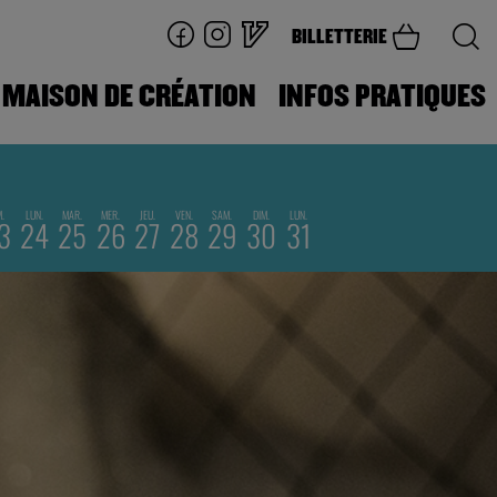
BILLETTERIE
MAISON DE CRÉATION
INFOS PRATIQUES
M.
LUN.
MAR.
MER.
JEU.
VEN.
SAM.
DIM.
LUN.
3
24
25
26
27
28
29
30
31