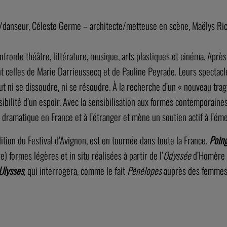
r/danseur, Céleste Germe – architecte/metteuse en scène, Maëlys R
fronte théâtre, littérature, musique, arts plastiques et cinéma. Après
dont celles de Marie Darrieussecq et de Pauline Peyrade. Leurs spectac
t ni se dissoudre, ni se résoudre. À la recherche d’un « nouveau trag
ssibilité d’un espoir. Avec la sensibilisation aux formes contemporain
 dramatique en France et à l’étranger et mène un soutien actif à l’ém
dition du Festival d’Avignon, est en tournée dans toute la France.
Poin
e) formes légères et in situ réalisées à partir de l’
Odyssée
d’Homère e
Ulysses
, qui interrogera, comme le fait
Pénélopes
auprès des femmes, 