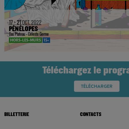
17
>
21
OCT. 2022
PÉNÉLOPES
Das Plateau - Céleste Germe
HORS-LES-MURS
15+
Téléchargez le prog
TÉLÉCHARGER
BILLETTERIE
CONTACTS