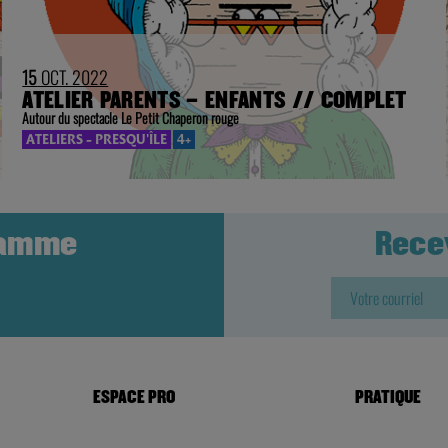
15
OCT. 2022
ATELIER PARENTS – ENFANTS // COMPLET
Autour du spectacle Le Petit Chaperon rouge
ATELIERS - PRESQU'ÎLE
4+
ramme
Rece
ESPACE PRO
PRATIQUE