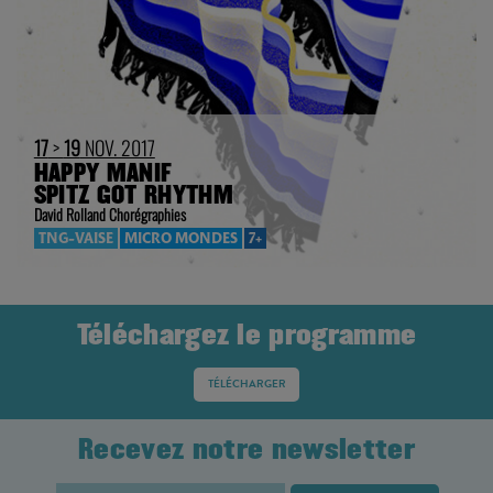
17
>
19
NOV. 2017
HAPPY MANIF
SPITZ GOT RHYTHM
David Rolland Chorégraphies
TNG-VAISE
MICRO MONDES
7+
Téléchargez le programme
TÉLÉCHARGER
Recevez notre newsletter