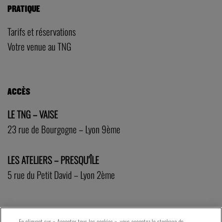
PRATIQUE
Tarifs et réservations
Votre venue au TNG
ACCÈS
LE TNG – VAISE
23 rue de Bourgogne – Lyon 9ème
LES ATELIERS – PRESQU’ÎLE
5 rue du Petit David – Lyon 2ème
En cliquant sur « Accepter tous les cookies », vous acceptez le stockage de