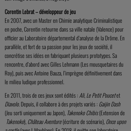
Corentin Lebrat
– développeur de jeu
En 2007, avec un Master en Chimie analytique Criminalistique
en poche, Corentin retourne dans sa ville natale (Valence) pour
officier au Laboratoire départemental d’analyse de la Drôme. En
parallèle, et fort de sa passion pour les jeux de société, il
concrétise ses idées en fabriquant plusieurs prototypes. Sa
rencontre, d’abord avec Gilles Lehmann (Les mousquetaires du
Roy), puis avec Antoine Bauza, l’imprègne définitivement dans
le milieu ludique professionnel.
En 2011, trois de ces jeux sont édités :
Ali
,
Le Petit Poucet
et
Diavolo
. Depuis, il collabore à des projets variés :
Gaijin Dash
(Jeu sorti uniquement au Japon),
Takenoko Chibis
(Extension de
Takenoko
),
Château Aventure
(écriture de scénario),
Once upon
a castle
(avec L.Maublanc). En 2018, il quitte son laboratoire