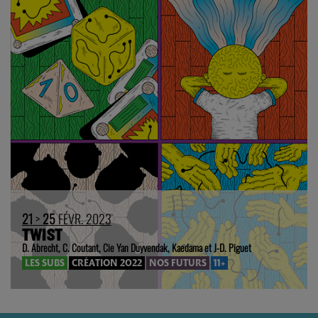
21
>
25
FÉVR. 2023
TWIST
D. Abrecht, C. Coutant, Cie Yan Duyvendak, Kaedama et J-D. Piguet
LES SUBS
CRÉATION 2022
NOS FUTURS
11+