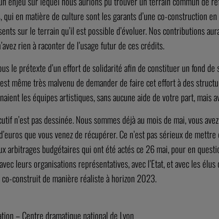
 là un enjeu sur lequel nous aurions pu trouver un terrain commun de r
tés, qui en matière de culture sont les garants d’une co-construction en
nts sur le terrain qu’il est possible d’évoluer. Nos contributions aura
avez rien à raconter de l’usage futur de ces crédits.
ous le prétexte d’un effort de solidarité afin de constituer un fond d
 Il est même très malvenu de demander de faire cet effort à des struct
enaient les équipes artistiques, sans aucune aide de votre part, mais av
écutif n’est pas dessinée. Nous sommes déjà au mois de mai, vous ave
’euros que vous venez de récupérer. Ce n’est pas sérieux de mettre en
aux arbitrages budgétaires qui ont été actés ce 26 mai, pour en questio
avec leurs organisations représentatives, avec l’Etat, et avec les élus 
 co-construit de manière réaliste à horizon 2023.
tion – Centre dramatique national de Lyon