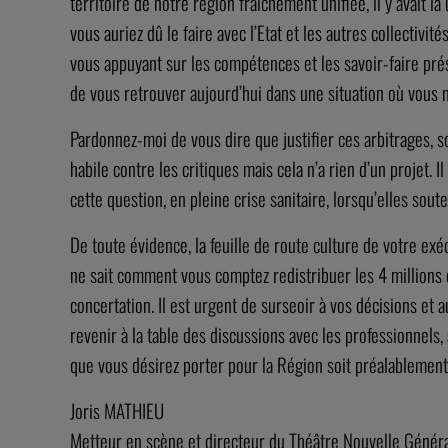
territoire de notre région fraîchement unifiée, il y avait
vous auriez dû le faire avec l’Etat et les autres collectivi
vous appuyant sur les compétences et les savoir-faire prése
de vous retrouver aujourd’hui dans une situation où vous n’
Pardonnez-moi de vous dire que justifier ces arbitrages, s
habile contre les critiques mais cela n’a rien d’un projet.
cette question, en pleine crise sanitaire, lorsqu’elles sout
De toute évidence, la feuille de route culture de votre ex
ne sait comment vous comptez redistribuer les 4 millions d
concertation. Il est urgent de surseoir à vos décisions et 
revenir à la table des discussions avec les professionnels, 
que vous désirez porter pour la Région soit préalablement
Joris MATHIEU
Metteur en scène et directeur du Théâtre Nouvelle Généra