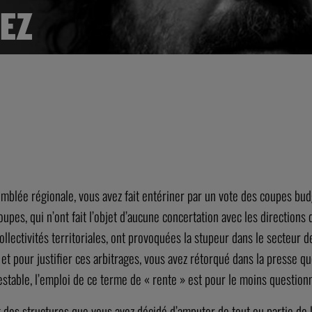
EZ
semblée régionale, vous avez fait entériner par un vote des coupes b
 coupes, qui n’ont fait l’objet d’aucune concertation avec les directio
ollectivités territoriales, ont provoquées la stupeur dans le secteur d
s et pour justifier ces arbitrages, vous avez rétorqué dans la presse qu
ntestable, l’emploi de ce terme de « rente » est pour le moins question
rt des structures que vous avez décidé d’amputer de tout ou partie de 