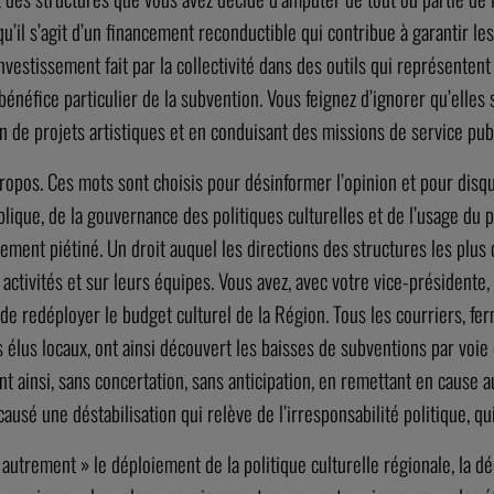
qu’il s’agit d’un financement reconductible qui contribue à garantir 
nvestissement fait par la collectivité dans des outils qui représenten
énéfice particulier de la subvention. Vous feignez d’ignorer qu’elles 
n de projets artistiques et en conduisant des missions de service pu
propos. Ces mots sont choisis pour désinformer l’opinion et pour disq
ique, de la gouvernance des politiques culturelles et de l’usage du pou
irement piétiné. Un droit auquel les directions des structures les pl
activités et sur leurs équipes. Vous avez, avec votre vice-présidente,
e redéployer le budget culturel de la Région. Tous les courriers, fer
 élus locaux, ont ainsi découvert les baisses de subventions par voie
nt ainsi, sans concertation, sans anticipation, en remettant en cause
sé une déstabilisation qui relève de l’irresponsabilité politique, qui
utrement » le déploiement de la politique culturelle régionale, la déc