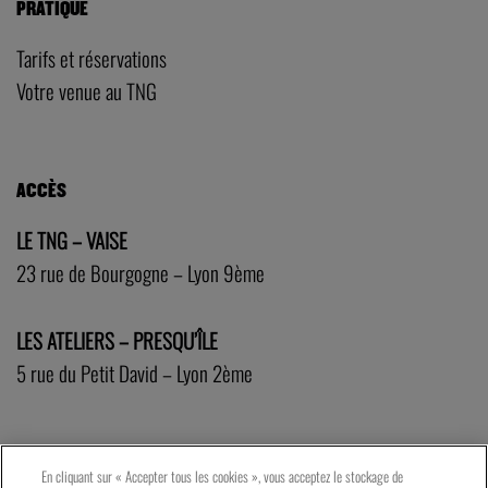
PRATIQUE
Tarifs et réservations
Votre venue au TNG
ACCÈS
LE TNG – VAISE
23 rue de Bourgogne – Lyon 9ème
LES ATELIERS – PRESQU’ÎLE
5 rue du Petit David – Lyon 2ème
En cliquant sur « Accepter tous les cookies », vous acceptez le stockage de