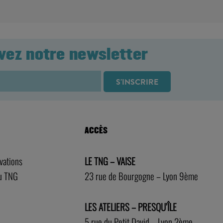
vez notre newsletter
ACCÈS
rvations
LE TNG – VAISE
au TNG
23 rue de Bourgogne – Lyon 9ème
LES ATELIERS – PRESQU’ÎLE
5 rue du Petit David – Lyon 2ème