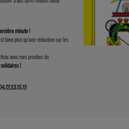
accéder à des tarifs réduits toute
dernière minute !
’est bien plus qu’une réduction sur les
éficie avec mes proches de
 solidaires !
4.72.53.15.15