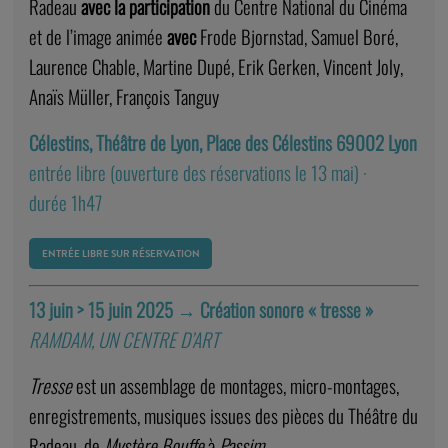
Radeau
avec la participation
du Centre National du Cinéma
et de l’image animée
avec
Frode Bjornstad, Samuel Boré,
Laurence Chable, Martine Dupé, Erik Gerken, Vincent Joly,
Anaïs Müller, François Tanguy
Célestins, Théâtre de Lyon, Place des Célestins 69002 Lyon
entrée libre (ouverture des réservations le 13 mai) ·
durée 1h47
ENTRÉE LIBRE SUR RÉSERVATION
13 juin > 15 juin 2025
→
Création sonore « t
resse »
RAMDAM, UN CENTRE D’ART
Tresse
est un assemblage de montages, micro-montages,
enregistrements, musiques issues des pièces du Théâtre du
Radeau, de
Mystère Bouffe
à
Passim.