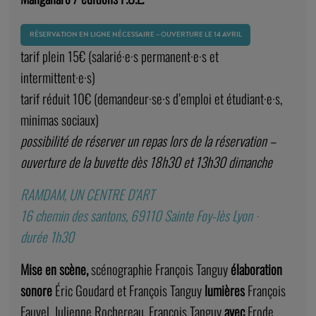
RÉSERVATION EN LIGNE NÉCESSAIRE – OUVERTURE LE 14 AVRIL
tarif plein 15€ (salarié·e·s permanent·e·s et
intermittent·e·s)
tarif réduit 10€ (demandeur·se·s d’emploi et étudiant·e·s,
minimas sociaux)
possibilité de réserver un repas lors de la réservation –
ouverture de la buvette dès 18h30 et 13h30 dimanche
RAMDAM, UN CENTRE D’ART
16 chemin des santons, 69110 Sainte Foy-lès Lyon ·
durée 1h30
Mise en scène,
scénographie François Tanguy
élaboration
sonore
Éric Goudard et François Tanguy
lumières
François
Fauvel, Julienne Rochereau, François Tanguy
avec
Frode