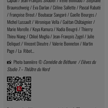
Caplan / Jean-François Sivadier / Irène Bonnaud / Stéphane
Braunschweig / Eva Darlan / Céline Sallette / Pascal Rabaté
/ Françoise Breut / Boubacar Sangaré / Gaelle Bourges /
Michel Lussault / Véronique Vella / Gaëtan Châtaignier /
Marie Morelle / Koya Kamura / Nadia Beugré / Thierry
Thieu Niang / Chloé Moglia / Jean-François Zygel / Julie
Deliquet / Vincent Dieutre / Valerie Bonneton / Martin
Page / La Ribot…
📸 Photo bannière ©️
Comédie de Béthune / Elèves du
Studio 7 – Théâtre du Nord