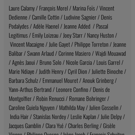
Laure Calamy / François Morel / Marina Foïs / Vincent
Dedienne / Camille Cottin / Ludivine Sagnier / Denis
Podalydes / Adèle Haenel / Jeanne Added / Pascal
Legitimus / Emily Loizeau / Joey Starr / Nancy Huston /
Vincent Macaigne / Julie Gayet / Philippe Torreton / Jeanne
Balibar / Swann Arlaud / Corinne Masiero / Wajdi Mouawad
/ Agnès Jaoui / Bruno Solo / Nicole Garcia / Louis Garrel /
Marie Ndiaye / Judith Henry / Cyril Dion / Juliette Binoche /
Barbara Schulz / Emmanuel Mouret / Anouk Grinberg /
Yann-Arthus Bertrand / Leonore Confino / Denis de
Montgolfier / Robin Renucci / Romane Bohringer /
Caroline Guiela Nguyen / Mathilda May / Julien Gosselin /
India Hair / Stanislas Nordey / Leslie Kaplan / Julie Delpy /
Jacques Gamblin / Clara Ysé / Charles Berling / Gisèle
Vienne / Philippe Quesne / Irène Jacob / François Schuiten