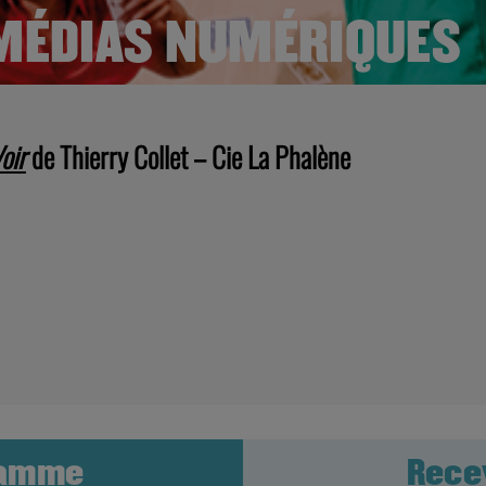
 MÉDIAS NUMÉRIQUES
oir
de Thierry Collet – Cie La Phalène
ramme
Rece