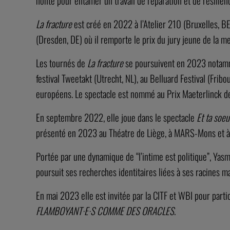
honte pour entamer un travail de réparation et de résilien
La fracture
est créé en 2022 à l’Atelier 210 (Bruxelles, BE
(Dresden, DE) où il remporte le prix du jury jeune de la m
Les tournés de
La fracture
se poursuivent en 2023 nota
festival Tweetakt (Utrecht, NL), au Belluard Festival (Fri
européens. Le spectacle est nommé au Prix Maeterlinck de 
En septembre 2022, elle joue dans le spectacle
Et ta soeu
présenté en 2023 au Théatre de Liège, à
MARS
-Mons et à
Portée par une dynamique de “l’intime est politique”, Yas
poursuit ses recherches identitaires liées à ses racines m
En mai 2023 elle est invitée par la
CITF
et
WBI
pour partic
FLAMBOYANT
·E·S
COMME
DES
ORACLES
.