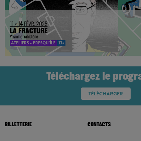
11
>
14
FÉVR. 2025
LA FRACTURE
Yasmine Yahiatène
ATELIERS - PRESQU'ÎLE
13+
Téléchargez le prog
TÉLÉCHARGER
BILLETTERIE
CONTACTS