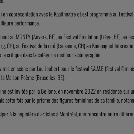
ce.
) en coprésentation avec le Kaaitheatre et est programmé au Festival A
eilleure performance.
mment au
MONTY
(Anvers, BE), au Festival Emulation (Liège, BE), au fe
bourg, CH), au Festival de la cité (Lausanne, CH) au Kampagnel Interna
la critique dans la catégorie meilleur scénographie.
r
mis en scène par Lou Joubert pour le festival F.A.M.E (festival fémini
 la Maison Poème (Bruxelles, BE).
mine est invitée par la Bellone, en novembre 2022 en résidence sur un
ais cette fois par le prisme des figures féminines de sa famille, nota
iper à la pépinière d’artistes à Montréal, une rencontre entre différe