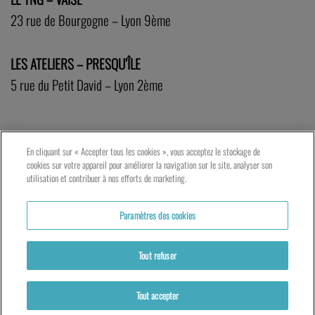
23 rue de Bourgogne – Lyon 9ème
LES ATELIERS – PRESQU’ÎLE
5 rue du Petit David – Lyon 2ème
En cliquant sur « Accepter tous les cookies », vous acceptez le stockage de
cookies sur votre appareil pour améliorer la navigation sur le site, analyser son
utilisation et contribuer à nos efforts de marketing.
Paramètres des cookies
Tout refuser
Tout accepter
Partenaires
Mentions légales
Politique de cookies