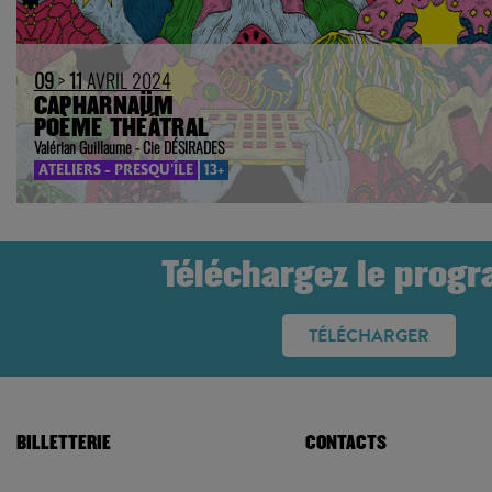
09
>
11
AVRIL 2024
CAPHARNAÜM
POÈME THÉÂTRAL
Valérian Guillaume - Cie DÉSIRADES
ATELIERS - PRESQU'ÎLE
13+
Téléchargez le prog
TÉLÉCHARGER
BILLETTERIE
CONTACTS