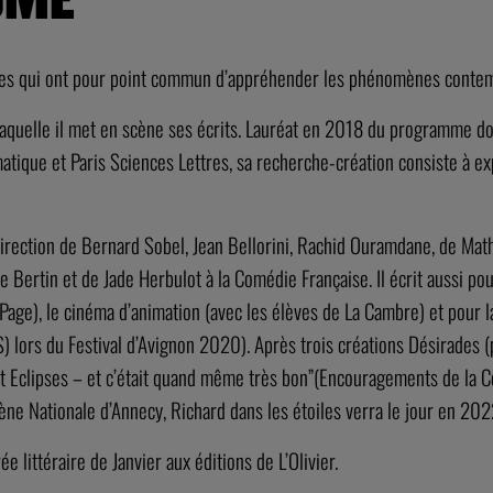
pièces qui ont pour point commun d’appréhender les phénomènes cont
laquelle il met en scène ses écrits. Lauréat en 2018 du programme d
atique et Paris Sciences Lettres, sa recherche-création consiste à exp
a direction de Bernard Sobel, Jean Bellorini, Rachid Ouramdane, de Ma
e Bertin et de Jade Herbulot à la Comédie Française. Il écrit aussi p
 Page), le cinéma d’animation (avec les élèves de La Cambre) et pour 
lors du Festival d’Avignon 2020). Après trois créations Désirades (pr
et Eclipses – et c’était quand même très bon”(Encouragements de la Co
ne Nationale d’Annecy, Richard dans les étoiles verra le jour en 202
 littéraire de Janvier aux éditions de L’Olivier.