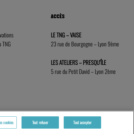
ACCÈS
rvations
LE TNG – VAISE
au TNG
23 rue de Bourgogne – Lyon 9ème
LES ATELIERS – PRESQU’ÎLE
5 rue du Petit David – Lyon 2ème
es cookies
Tout refuser
Tout accepter