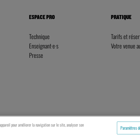
ESPACE PRO
PRATIQUE
Technique
Tarifs et rése
Enseignant·e·s
Votre venue 
Presse
artenaires
Mentions légales
Politique de cookies
ppareil pour améliorer la navigation sur le site, analyser son
Paramètres d