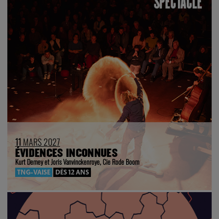
11
MARS 2027
ÉVIDENCES INCONNUES
Kurt Demey et Joris Vanvinckenroye, Cie Rode Boom
TNG-VAISE
DÈS 12 ANS