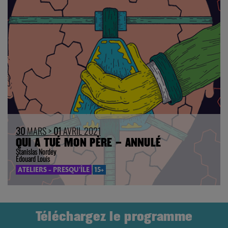
30
MARS >
01
AVRIL 2021
QUI A TUÉ MON PÈRE – ANNULÉ
Stanislas Nordey
Édouard Louis
ATELIERS - PRESQU'ÎLE
15+
Téléchargez le programme