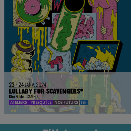
23
>
24
JANV. 2024
LULLABY FOR SCAVENGERS*
Kim Noble - CAMPO
ATELIERS - PRESQU'ÎLE
NOS FUTURS
18+