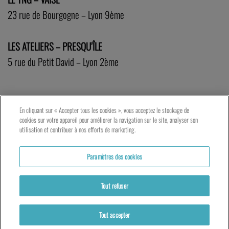
23 rue de Bourgogne – Lyon 9ème
LES ATELIERS – PRESQU’ÎLE
5 rue du Petit David – Lyon 2ème
En cliquant sur « Accepter tous les cookies », vous acceptez le stockage de
cookies sur votre appareil pour améliorer la navigation sur le site, analyser son
utilisation et contribuer à nos efforts de marketing.
Paramètres des cookies
Tout refuser
Tout accepter
Partenaires
Mentions légales
Politique de cookies