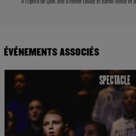
À l’Opéra de Lyon, elle a monté Douce et Barbe-Bleue et J
ÉVÉNEMENTS ASSOCIÉS