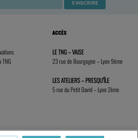
ACCÈS
rvations
LE TNG – VAISE
au TNG
23 rue de Bourgogne – Lyon 9ème
LES ATELIERS – PRESQU’ÎLE
5 rue du Petit David – Lyon 2ème