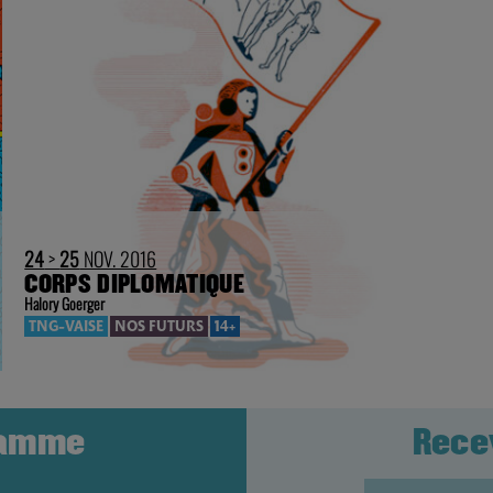
24
>
25
NOV. 2016
CORPS DIPLOMATIQUE
Halory Goerger
TNG-VAISE
NOS FUTURS
14+
ramme
Rece