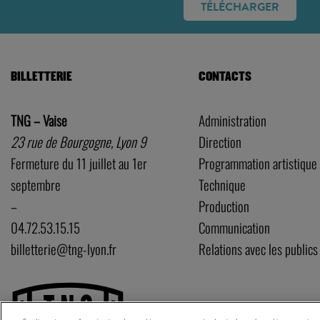
TÉLÉCHARGER
BILLETTERIE
CONTACTS
TNG – Vaise
Administration
23 rue de Bourgogne, Lyon 9
Direction
Fermeture du 11 juillet au 1er
Programmation artistique
septembre
Technique
–
Production
04.72.53.15.15
Communication
billetterie@tng-lyon.fr
Relations avec les publics
P