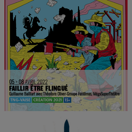
05
>
08
AVRIL 2022
FAILLIR ÊTRE FLINGUÉ
Guillaume Bailliart avec Théodore Oliver-Groupe Fantômas, MégaSuperThéâtre
TNG-VAISE
CRÉATION 2021
15+