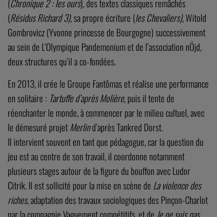
(
Chronique 2 : les ours
), des textes classiques remâchés
(
Résidus Richard 3)
, sa propre écriture (
les Chevaliers)
, Witold
Gombrovicz (Yvonne princesse de Bourgogne) successivement
au sein de L’Olympique Pandemonium et de l’association nÖjd,
deux structures qu’il a co-fondées.
En 2013, il crée le Groupe Fantômas et réalise une performance
en solitaire :
Tartuffe d’après Molière
, puis il tente de
réenchanter le monde, à commencer par le milieu cultuel, avec
le démesuré projet
Merlin
d’après Tankred Dorst.
Il intervient souvent en tant que pédagogue, car la question du
jeu est au centre de son travail, il coordonne notamment
plusieurs stages autour de la figure du bouffon avec Ludor
Citrik. Il est sollicité pour la mise en scène de
La violence des
riches
, adaptation des travaux sociologiques des Pinçon-Charlot
par la compagnie Vaguement compétitifs, et de
Je ne suis pas