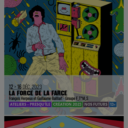
12
>
16
DÉC. 2023
LA FORCE DE LA FARCE
François Herpeux et Guillaume Bailliart - Groupe F_T^M_S
ATELIERS - PRESQU'ÎLE
CRÉATION 2023
NOS FUTURS
13+