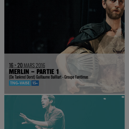
16
>
20
MARS 2016
MERLIN – PARTIE 1
(De Tankred Dorst) Guillaume Bailliart - Groupe Fantômas
TNG-VAISE
15+