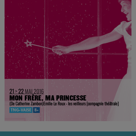
21
>
22
MAI 2016
MON FRÈRE, MA PRINCESSE
(De Catherine Zambon)Emilie Le Roux - les veilleurs [compagnie théâtrale]
TNG-VAISE
8+