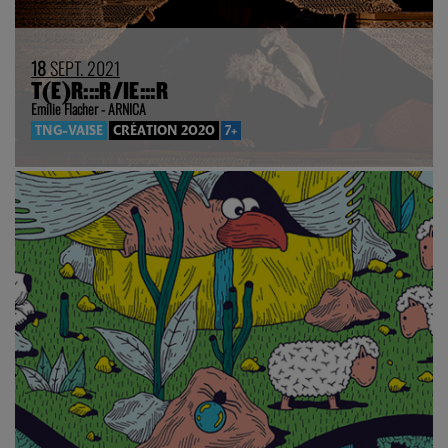
18
SEPT. 2021
T(E)R:::R/IE:::R
Emilie Flacher - ARNICA
TNG-VAISE
CRÉATION 2020
7+