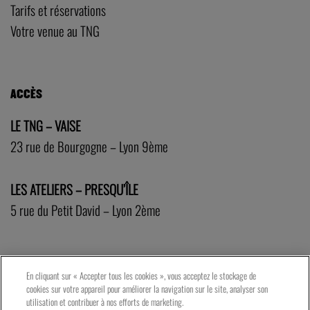
Tarifs et réservations
Votre venue au TNG
ACCÈS
LE TNG – VAISE
23 rue de Bourgogne – Lyon 9ème
LES ATELIERS – PRESQU’ÎLE
5 rue du Petit David – Lyon 2ème
En cliquant sur « Accepter tous les cookies », vous acceptez le stockage de
cookies sur votre appareil pour améliorer la navigation sur le site, analyser son
utilisation et contribuer à nos efforts de marketing.