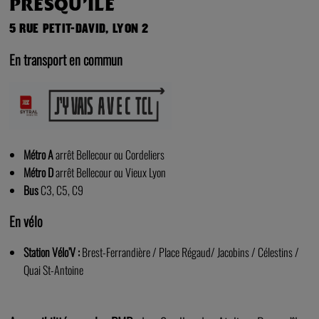
PRESQU’ÎLE
5 RUE PETIT-DAVID, LYON 2
En transport en commun
Métro A
arrêt Bellecour ou Cordeliers
Métro D
arrêt Bellecour ou Vieux Lyon
Bus
C3, C5, C9
En vélo
Station Vélo’V :
Brest-Ferrandière / Place Régaud/ Jacobins / Célestins /
Quai St-Antoine